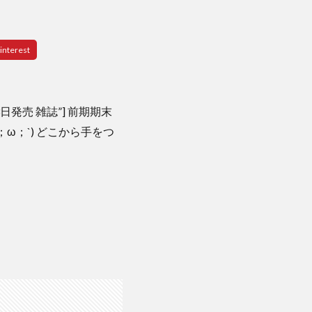
年8月23日発売 雑誌”] 前期期末
ω；`) どこから手をつ