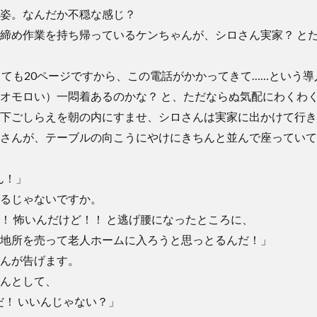
姿。なんだか不穏な感じ？
締め作業を持ち帰っているケンちゃんが、シロさん実家？ と
くても20ページですから、この電話がかかってきて……という
オモロい）一悶着あるのかな？ と、ただならぬ気配にわくわ
下ごしらえを朝の内にすませ、シロさんは実家に出かけて行き
さんが、テーブルの向こうにやけにきちんと並んで座っていて
ん！」
るじゃないですか。
！ 怖いんだけど！！ と逃げ腰になったところに、
地所を売って老人ホームに入ろうと思っとるんだ！」
んが告げます。
んとして、
だ！ いいんじゃない？」