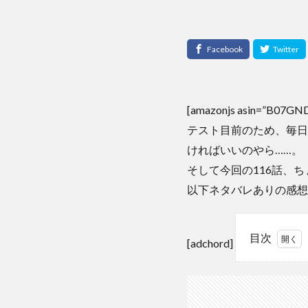
[amazonjs asin=”B07
テスト目前のため、毎日
ければいいのやら……。
そして今回の116話、
以下ネタバレありの感想
目次
[adchord]
1
「きの
う何食
べ