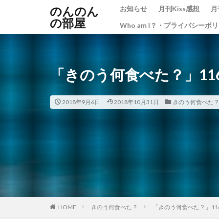
のんのん
お知らせ
月刊Kiss感想
月
の部屋
Who am I？・プライバシーポ
「きのう何食べた？」116
2018年9月6日
2018年10月31日
きのう何食べた
HOME
きのう何食べた？
「きのう何食べた？」116