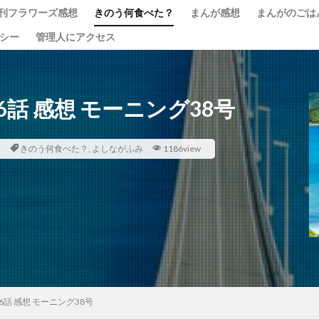
刊フラワーズ感想
きのう何食べた？
まんが感想
まんがのごは
リシー
管理人にアクセス
話 感想 モーニング38号
？
きのう何食べた？
,
よしながふみ
1186view
話 感想 モーニング38号