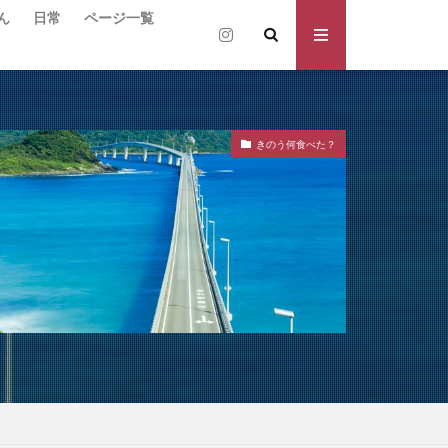
ん
日常
ページ一覧
きのう何食べた？