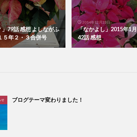
2014年12月23日
」79話 感想 よしながふ
「なかよし」2015年1
１５年２・３合併号
42話 感想
ブログテーマ変わりました！
らせ