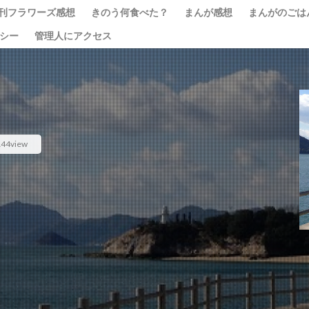
刊フラワーズ感想
きのう何食べた？
まんが感想
まんがのごは
リシー
管理人にアクセス
144view