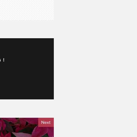
う！
Next