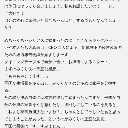
は休日にゆっくり会いましょう。私もお話したいのでーーと。
「大好きよ」
自分の本心に気付いた百合ちゃんはどうするつもりなんでしょう
か？
めちゃくちゃシリアスに始まったのに、ここからギャグパート。
いや本人たち大真面目。CEO 二人による、新体制下の経営改善の
ための経過報告会議が始まりま〜す。
ダイニングテーブルで向かい合い、お辞儀によるスタート。
まずはみくり側の率直な感想。
「もやもやしてます……」
平匡が生活費を多く出し、みくりがその分多めに家事を分担す
る。
その取り決め自体には双方納得して始まったんですが、平匡が自
分の分担の家事をやり忘れたり、後回しにしているのを見ると、
「私より家事負担少ないよね？」ちゃんとして欲しいなぁと思っ
てしまうことがあった。というのがみくりの正直な意見。
平匡の回答は「す、すみません…」