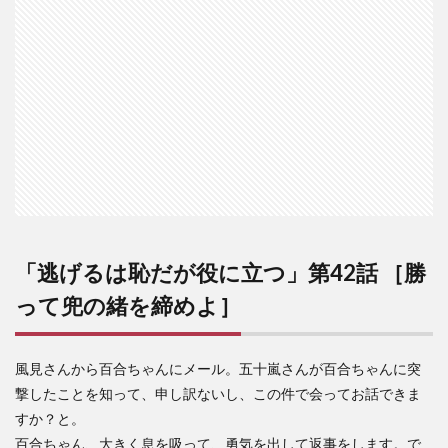
話
［勝
って
兜の
緒を
締め
よ］
「逃げるは恥だが役に立つ」第42話 ［勝
って兜の緒を締めよ］
風見さんから百合ちゃんにメール。五十嵐さんが百合ちゃんに突
撃したことを知って、申し訳ないし、この件で会ってお話できま
すか？と。
百合ちゃん、大きく息を吸って、勇気を出して返事をします。で