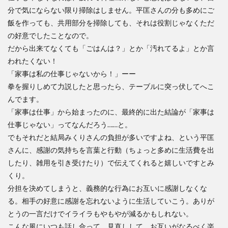
分で気にならない限り掃除はしません。平匡さんの分も多めにご
飯を作っても、共用部分を掃除しても、それは役割じゃなくただ
の好意でしたことなので。
だから出来てなくても「ごはんは？」とか「汚れてるよ」とか言
われたくない！
「家事は私の仕事じゃないから！」ーー
拳を握りしめて力説したと思ったら、テーブルに突っ伏してへこ
んでます。
「家事は仕事」から始まったのに、最終的に出た結論が「家事は
仕事じゃない」ってなんだろう……と。
でもそれだと結局みくりさんの負担が多いですよね、という平匡
さんに、感謝の気持ちを言葉と行動（ちょっと多めに生活費を出
したり、雑用を引き受けたり）で伝えてくれると嬉しいですとみ
くり。
分担を決めてしまうと、義務的な行為にお互いに感謝しなくな
る。相手の好意に感謝を忘れないように生活していこう。ありが
とうの一言だけでイライラもやもやが減るかもしれない。
こんな風にいつも話し合って、見直しして、お互いがなるべく楽