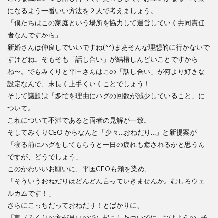
になるよう一番いい方法を２人で考えましょう。
「僕たちはこの家庭という場所を協力して運営していく共同責任
者なんですから」
新婚さんは仲良しでいいですね(^^)まあそんな理想的に行かないで
すけどね。そもそも「話し合い」が結構しんどいことですから
ね〜。でもみくりと平匡さんはこの「話し合い」が何より好きな
設定なんで、末長く上手くいくことでしょう！
そして議題は「多忙を理由にハグの回数が減少していること」に
ついて。
これについて不満であると両者の見解が一致。
そしてみくりCEO からなんと「少々…おねだり…」と新提案が！
「寝る前にハグをしてもらうと一日の疲れも癒されるかと思うん
ですが、どうでしょう」
このかわいいお願いに、平匡CEOも頬を染め、
「そういうおねだりはどんどん言っていきませんか。むしろウェ
ルカムです！」
さらにこっちだっておねだり！とばかりに、
「朝（みくりの方が早いので）起こしたついでに…おはようの…チ