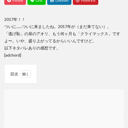
2017年！！
ついに……ついに来ましたね。2017年が（まだ来てない）。
「逃げ恥」の扉のアオリ、もう何ヶ月も「クライマックス」です
よ〜。いや、盛り上がってるからいいんですけど。
以下ネタバレありの感想です。
[adchord]
目次
1
「逃
げる
は恥
だが
役に
立
つ」
第
42