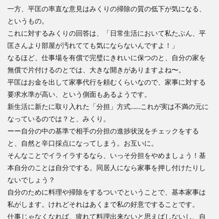
一方、平匡の率直な意見はみくりの掃除の質の低下が気になる、
というもの。
これに対するみくりの回答は、「日常生活において私たぶん、平
匡さんより部屋が汚れてても気にならないんですよ！」
なるほど、仕事場を有償で完璧にきれいに保つのと、自分の家を
無償で片付けるのとでは、大きな開きがありますよね〜。
平匡はお金を出して家事代行を頼むくらいなので、家事に対する
要求水準が高い、という側面もあるようです。
新生活に新たに取り入れた「分担」方式……これが実は不満の元に
なっているのでは？と、みくり。
ーー自分の中の基準で相手の分担の進捗状況をチェックをする
と、自然と辛口採点になってしまう。お互いに。
そんなことでイライラするなら、いっそ分担をやめましょう！基
本自分のことは自分でする。同居人になら家事を押し付けたりし
ないでしょう？
自分のために料理や掃除をするついでということで、基本家事は
私がします。けれどそれはあくまで私の好意ですることです。
仕事じゃなくなれば、疲れて料理出来ないと思えばしないし、自