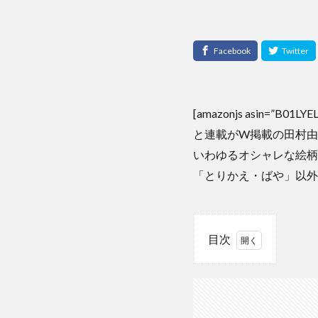
[amazonjs asin=”B01
と連載がW掲載の田村由
いわゆるオシャレな絵柄
「とりかえ・ばや」以外
目次
1
「フ
ラワ
ー