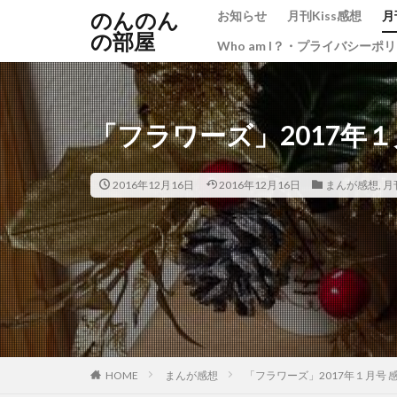
のんのん
お知らせ
月刊Kiss感想
月
の部屋
Who am I？・プライバシーポ
「フラワーズ」2017年
2016年12月16日
2016年12月16日
まんが感想
,
月
HOME
まんが感想
「フラワーズ」2017年１月号