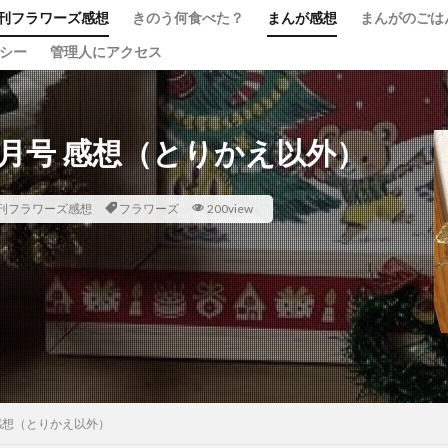
刊フラワーズ感想
きのう何食べた？
まんが感想
まんがのごは
リシー
管理人にアクセス
１月号 感想（とりかえ以外）
刊フラワーズ感想
フラワーズ
200view
 感想（とりかえ以外）