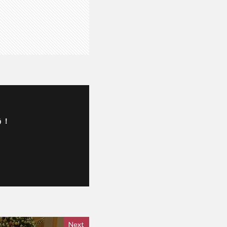
う！
Next