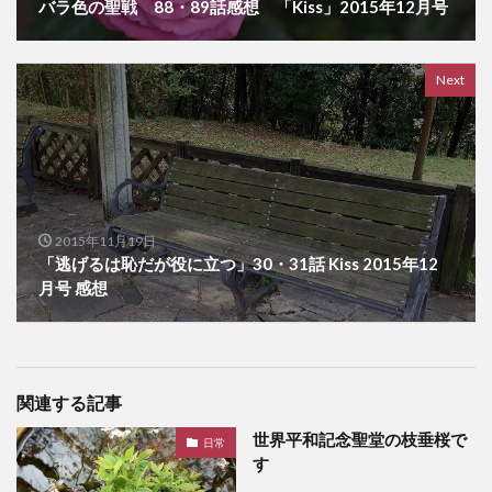
バラ色の聖戦 88・89話感想 「Kiss」2015年12月号
Next
2015年11月19日
「逃げるは恥だが役に立つ」30・31話 Kiss 2015年12
月号 感想
関連する記事
世界平和記念聖堂の枝垂桜で
日常
す