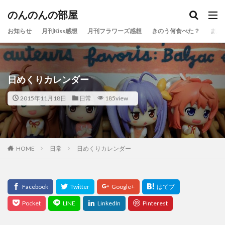
のんのんの部屋
お知らせ
月刊Kiss感想
月刊フラワーズ感想
きのう何食べた？
まん
日めくりカレンダー
2015年11月18日
日常
185view
HOME
日常
日めくりカレンダー